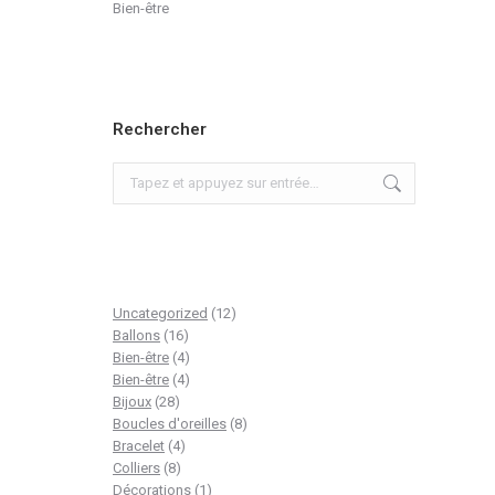
Bien-être
Rechercher
Recherche
:
12
Uncategorized
12
16
produits
Ballons
16
produits
4
Bien-être
4
produits
4
Bien-être
4
28
produits
Bijoux
28
produits
8
Boucles d'oreilles
8
4
produits
Bracelet
4
8
produits
Colliers
8
produits
1
Décorations
1