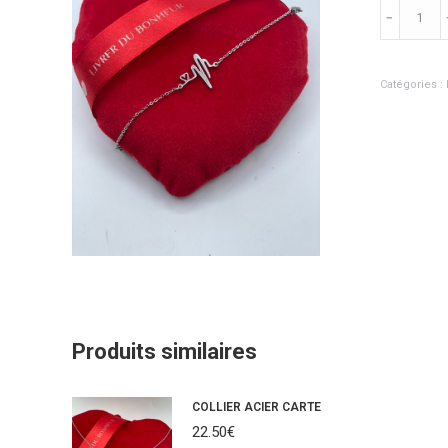
quantité
﹣
de
BRACELE
Catégories :
RYTHME
CARDIAQ
Produits similaires
COLLIER ACIER CARTE
22.50
€