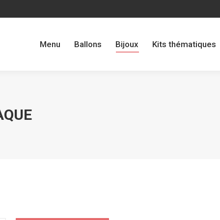
Menu
Ballons
Bijoux
Kits thématiques
Menu
Ballons
Bijoux
Kits thématiques
AQUE