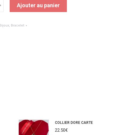
Ajouter au panier
﹢
T
Bijoux
,
Bracelet
UE
COLLIER DORE CARTE
22.50
€