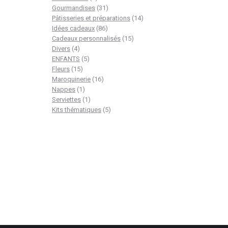
produit
31
Gourmandises
31
produits
14
Pâtisseries et préparations
14
86
produits
Idées cadeaux
86
produits
15
Cadeaux personnalisés
15
4
produits
Divers
4
produits
5
ENFANTS
5
15
produits
Fleurs
15
produits
16
Maroquinerie
16
1
produits
Nappes
1
produit
1
Serviettes
1
produit
5
Kits thématiques
5
produits