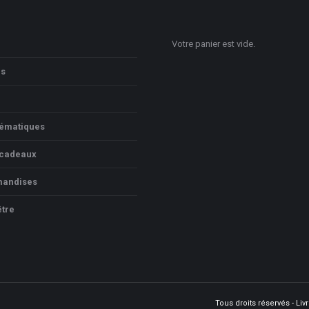
Votre panier est vide.
ns
hématiques
 cadeaux
andises
être
Tous droits réservés - Li