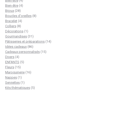
produits
4
Bien-être
4
produits
4
Bien-être
4
28
produits
Bijoux
28
produits
8
Boucles d'oreilles
8
4
produits
Bracelet
4
8
produits
Colliers
8
produits
1
Décorations
1
produit
31
Gourmandises
31
produits
14
Pâtisseries et préparations
14
86
produits
Idées cadeaux
86
produits
15
Cadeaux personnalisés
15
4
produits
Divers
4
produits
5
ENFANTS
5
15
produits
Fleurs
15
produits
16
Maroquinerie
16
1
produits
Nappes
1
produit
1
Serviettes
1
produit
5
Kits thématiques
5
produits