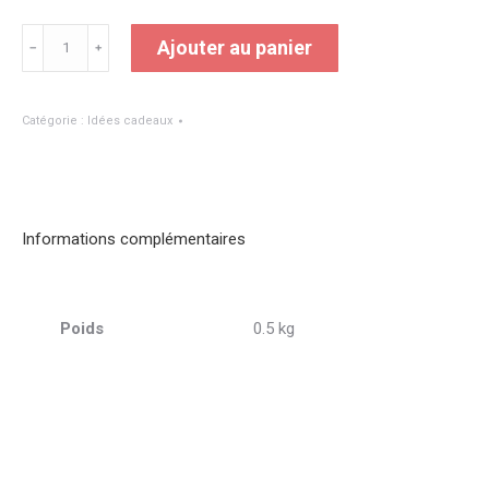
quantité
Ajouter au panier
﹣
﹢
de
COFFRET
Catégorie :
Idées cadeaux
CADEAU
OUVRE
BOUTEILLE
AUTOMATIQUE
Informations complémentaires
Poids
0.5 kg