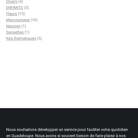
4
produits
Divers
4
produits
5
ENFANTS
5
15
produits
Fleurs
15
produits
16
Maroquinerie
16
1
produits
Nappes
1
produit
1
Serviettes
1
produit
5
Kits thématiques
5
produits
Nous souhaitons développer un service pour faciliter votre quotidien
en Guadeloupe. Nous avons si souvent besoin de faire plaisir à nos