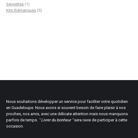
produit
1
Serviettes
1
produit
5
Kits thématiques
5
produits
Nous souhaitons développer un service pour faciliter votre quotidien
en Guadeloupe. Nous avons si souvent besoin de faire plaisir à nos
proches, nos amis, avec une délicate attention mais nous manquons
parfois de temps.
" Livrer du bonheur "
sera ravie de participer à cette
occasion.