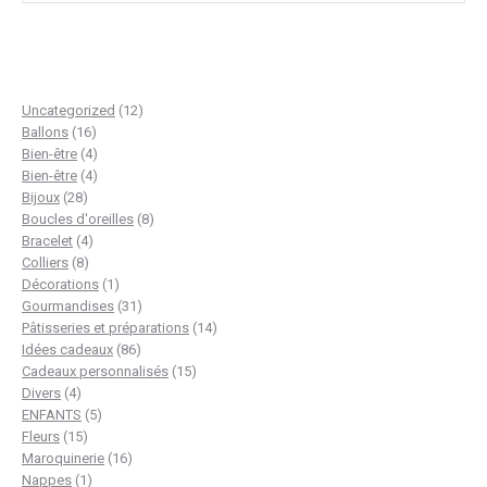
12
Uncategorized
12
16
produits
Ballons
16
produits
4
Bien-être
4
produits
4
Bien-être
4
28
produits
Bijoux
28
produits
8
Boucles d'oreilles
8
4
produits
Bracelet
4
8
produits
Colliers
8
produits
1
Décorations
1
produit
31
Gourmandises
31
produits
14
Pâtisseries et préparations
14
86
produits
Idées cadeaux
86
produits
15
Cadeaux personnalisés
15
4
produits
Divers
4
produits
5
ENFANTS
5
15
produits
Fleurs
15
produits
16
Maroquinerie
16
1
produits
Nappes
1