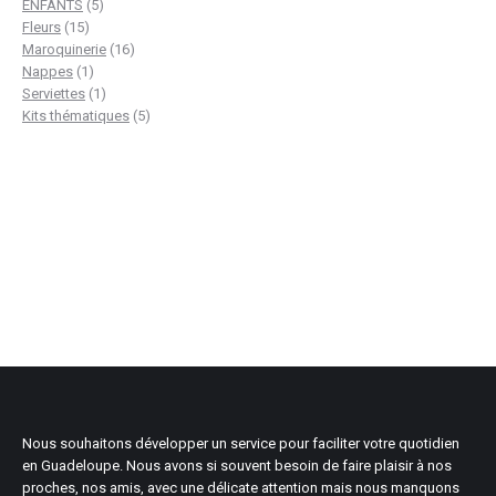
produits
5
ENFANTS
5
15
produits
Fleurs
15
produits
16
Maroquinerie
16
1
produits
Nappes
1
produit
1
Serviettes
1
produit
5
Kits thématiques
5
produits
Nous souhaitons développer un service pour faciliter votre quotidien
en Guadeloupe. Nous avons si souvent besoin de faire plaisir à nos
proches, nos amis, avec une délicate attention mais nous manquons