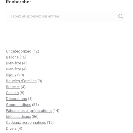
Rechercher
Recherche
:
12
Uncategorized
12
16
produits
Ballons
16
produits
4
Bien-être
4
produits
4
Bien-être
4
28
produits
Bijoux
28
produits
8
Boucles d'oreilles
8
4
produits
Bracelet
4
8
produits
Colliers
8
produits
1
Décorations
1
produit
31
Gourmandises
31
produits
14
Pâtisseries et préparations
14
86
produits
Idées cadeaux
86
produits
15
Cadeaux personnalisés
15
4
produits
Divers
4