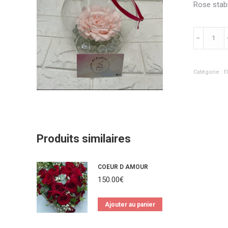
Rose stab
quantité
﹣
de
ROSE
Catégorie :
F
ETERNELL
ROSEWOO
XXL
Produits similaires
COEUR D AMOUR
150.00
€
Ajouter au panier