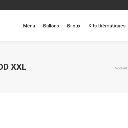
Menu
Ballons
Bijoux
Kits thématiques
Menu
Ballons
Bijoux
Kits thématiques
OD XXL
Vous êt
Accueil