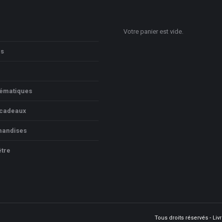
Votre panier est vide.
ns
hématiques
 cadeaux
andises
être
Tous droits réservés - Li