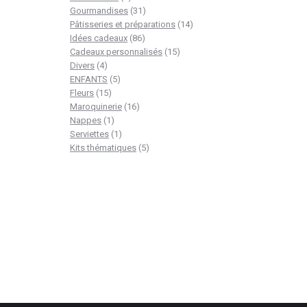
produit
31
Gourmandises
31
produits
14
Pâtisseries et préparations
14
86
produits
Idées cadeaux
86
produits
15
Cadeaux personnalisés
15
4
produits
Divers
4
produits
5
ENFANTS
5
15
produits
Fleurs
15
produits
16
Maroquinerie
16
1
produits
Nappes
1
produit
1
Serviettes
1
produit
5
Kits thématiques
5
produits