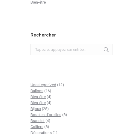
Bien-être
Rechercher
Recherche
:
12
Uncategorized
12
16
produits
Ballons
16
produits
4
Bien-être
4
produits
4
Bien-être
4
28
produits
Bijoux
28
produits
8
Boucles d'oreilles
8
4
produits
Bracelet
4
8
produits
Colliers
8
produits
1
Décorations
1