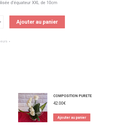
ilisée d’équateur XXL de 10cm
Ajouter au panier
﹢
leurs
E
D
COMPOSITION PURETE
42.00
€
Ajouter au panier