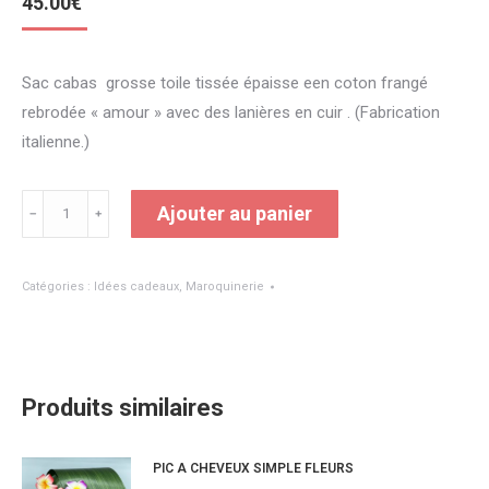
45.00
€
Sac cabas grosse toile tissée épaisse een coton frangé
rebrodée « amour » avec des lanières en cuir . (Fabrication
italienne.)
quantité
Ajouter au panier
﹣
﹢
de
SAC
Catégories :
Idées cadeaux
,
Maroquinerie
CABAS
AMOUR
Produits similaires
PIC A CHEVEUX SIMPLE FLEURS