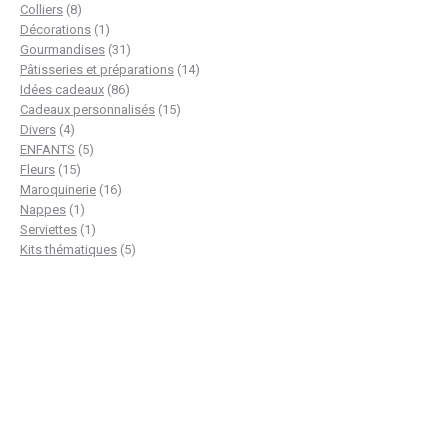
8
produits
Colliers
8
produits
1
Décorations
1
produit
31
Gourmandises
31
produits
14
Pâtisseries et préparations
14
86
produits
Idées cadeaux
86
produits
15
Cadeaux personnalisés
15
4
produits
Divers
4
produits
5
ENFANTS
5
15
produits
Fleurs
15
produits
16
Maroquinerie
16
1
produits
Nappes
1
produit
1
Serviettes
1
produit
5
Kits thématiques
5
produits