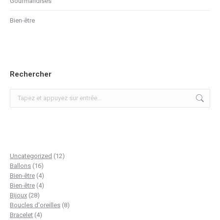
Gourmandises
Bien-être
Rechercher
Recherche
:
12
Uncategorized
12
16
produits
Ballons
16
produits
4
Bien-être
4
produits
4
Bien-être
4
28
produits
Bijoux
28
produits
8
Boucles d'oreilles
8
4
produits
Bracelet
4