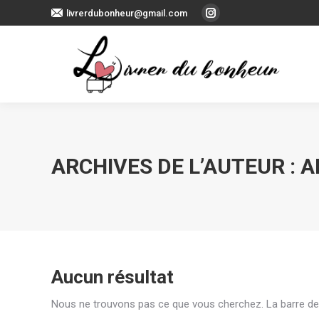
livrerdubonheur@gmail.com
La
page
Instagram
s'ouvre
dans
une
nouvelle
fenêtre
ARCHIVES DE L’AUTEUR :
A
Aucun résultat
Nous ne trouvons pas ce que vous cherchez. La barre de 